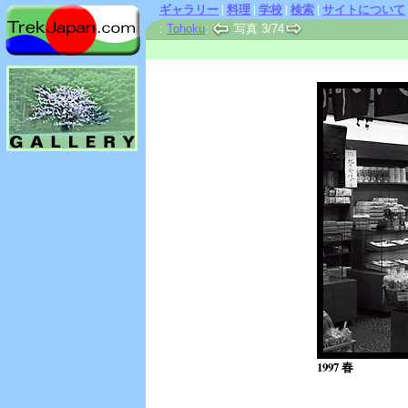
ギャラリー
|
料理
|
学校
|
検索
|
サイトについて
:
Tohoku
:
写真 3/74
1997 春