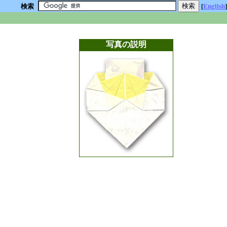
検索
[
English
]
写真の説明