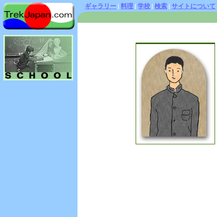
ギャラリー
|
料理
|
学校
|
検索
|
サイトについて