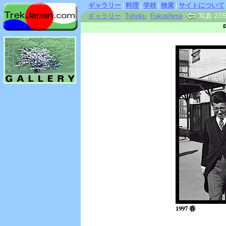
ギャラリー
|
料理
|
学校
|
検索
|
サイトについて
ギャラリー
:
Tohoku
:
Fukushima
:
写真 27/5
1997 春