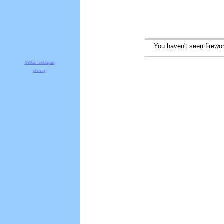
You haven't seen firework
©2026 TrekJapan
Privacy