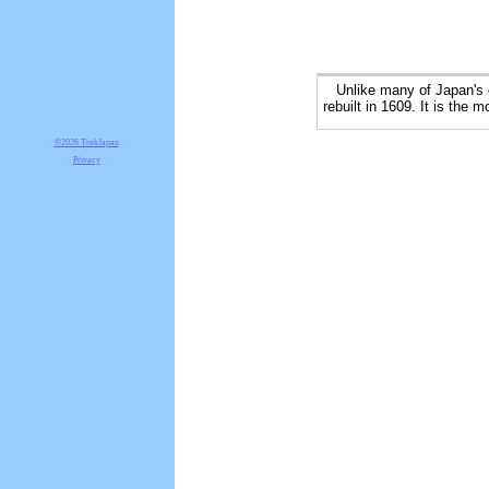
Unlike many of Japan's ot
rebuilt in 1609. It is the
©2026 TrekJapan
Privacy