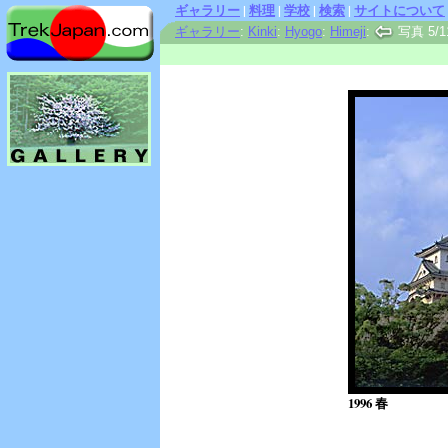
ギャラリー
|
料理
|
学校
|
検索
|
サイトについて
ギャラリー
:
Kinki
:
Hyogo
:
Himeji
:
写真 5/1
1996 春