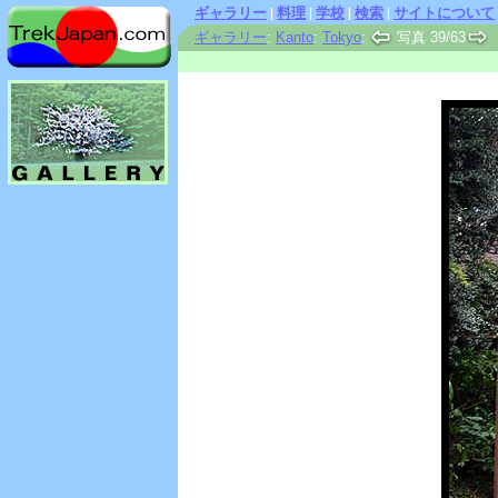
ギャラリー
|
料理
|
学校
|
検索
|
サイトについて
ギャラリー
:
Kanto
:
Tokyo
:
写真 39/63