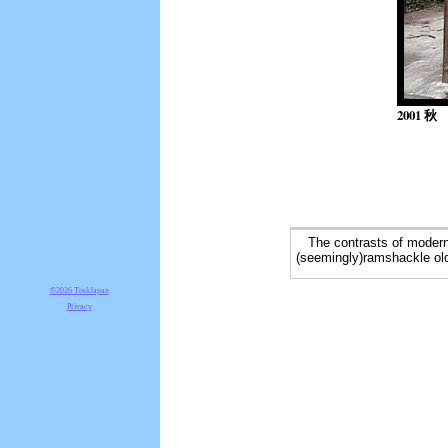
2001 秋
The contrasts of modern T
(seemingly)ramshackle ol
©2026 TrekJapan
Privacy