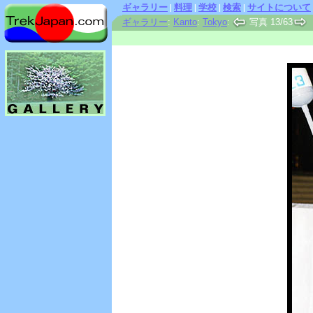
ギャラリー
|
料理
|
学校
|
検索
|
サイトについて
ギャラリー
:
Kanto
:
Tokyo
:
写真 13/63