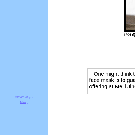
1999 
One might think the
face mask is to gua
offering at Meiji J
©2026 TrekJapan
Privacy