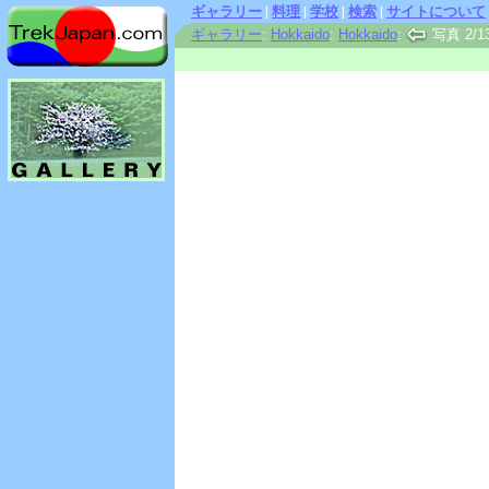
ギャラリー
|
料理
|
学校
|
検索
|
サイトについて
ギャラリー
:
Hokkaido
:
Hokkaido
:
写真 2/1