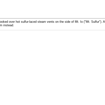
ked over hot sulfur-laced steam vents on the side of Mt. Io ("Mt. Sulfur"). At
m instead.