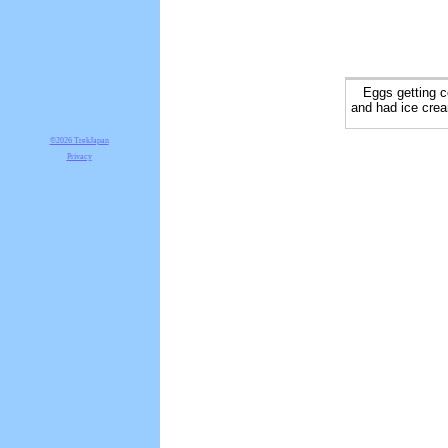
Eggs getting coo
and had ice crea
©2026 TrekJapan
Privacy