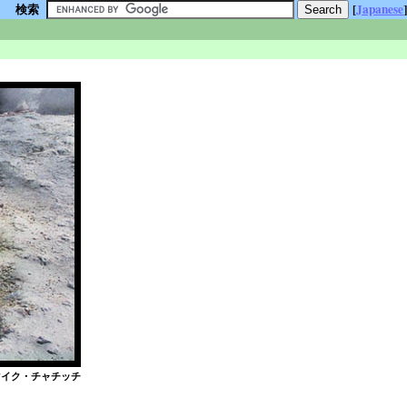
検索
[
Japanese
]
 マイク・チャチッチ