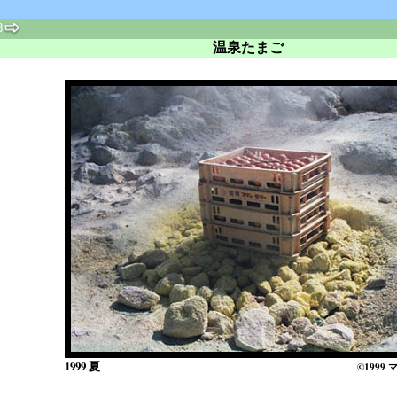
3
温泉たまご
1999 夏
©1999